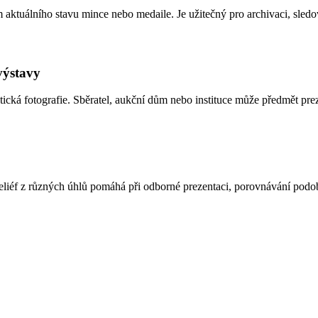
m aktuálního stavu mince nebo medaile. Je užitečný pro archivaci, sle
výstavy
cká fotografie. Sběratel, aukční dům nebo instituce může předmět prezen
t reliéf z různých úhlů pomáhá při odborné prezentaci, porovnávání p