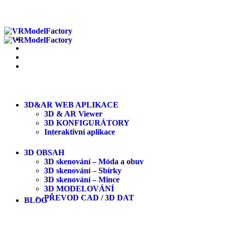
3D&AR WEB APLIKACE
3D & AR Viewer
3D KONFIGURÁTORY
Interaktivní aplikace
3D OBSAH
3D skenování – Móda a obuv
3D skenování – Sbírky
3D skenování – Mince
3D MODELOVÁNÍ
PŘEVOD CAD / 3D DAT
BLOG