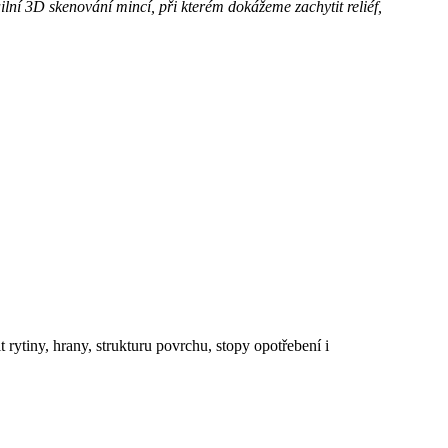
lní 3D skenování mincí, při kterém dokážeme zachytit reliéf,
ytiny, hrany, strukturu povrchu, stopy opotřebení i