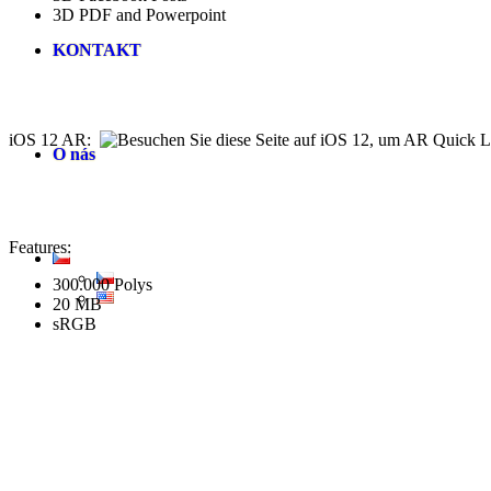
3D PDF and Powerpoint
KONTAKT
iOS 12 AR:
O nás
Features:
300.000 Polys
20 MB
sRGB