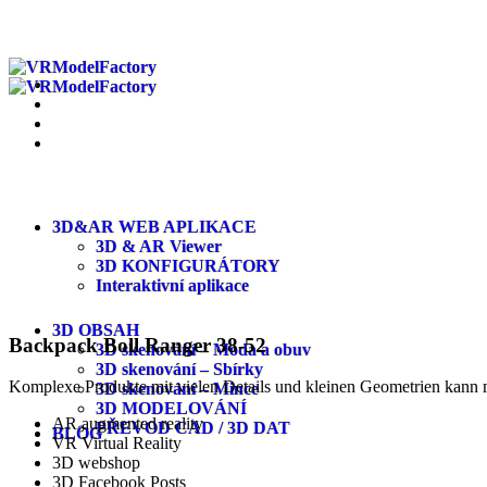
3D&AR WEB APLIKACE
3D & AR Viewer
3D KONFIGURÁTORY
Interaktivní aplikace
3D OBSAH
Backpack Boll Ranger 38-52
3D skenování – Móda a obuv
3D skenování – Sbírky
Komplexe Produkte mit vielen Details und kleinen Geometrien kann 
3D skenování – Mince
3D MODELOVÁNÍ
AR augmented reality
PŘEVOD CAD / 3D DAT
BLOG
VR Virtual Reality
3D webshop
3D Facebook Posts