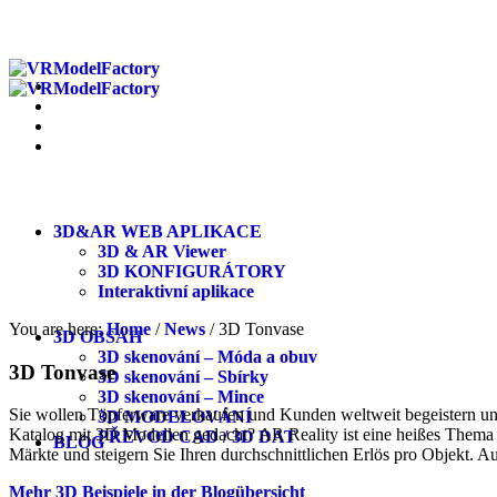
3D&AR WEB APLIKACE
3D & AR Viewer
3D KONFIGURÁTORY
Interaktivní aplikace
You are here:
Home
/
News
/
3D Tonvase
3D OBSAH
3D skenování – Móda a obuv
3D Tonvase
3D skenování – Sbírky
3D skenování – Mince
Sie wollen Töpferware verkaufen und Kunden weltweit begeistern und
3D MODELOVÁNÍ
Katalog mit 3D Modellen gedacht? AR Reality ist eine heißes Thema f
PŘEVOD CAD / 3D DAT
BLOG
Märkte und steigern Sie Ihren durchschnittlichen Erlös pro Objekt. A
Mehr 3D Beispiele in der Blogübersicht